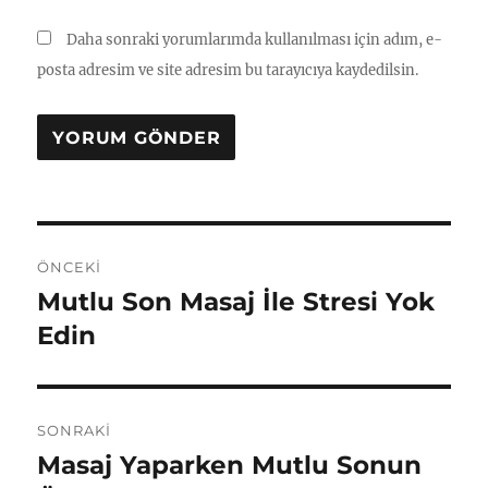
Daha sonraki yorumlarımda kullanılması için adım, e-
posta adresim ve site adresim bu tarayıcıya kaydedilsin.
Yazı
ÖNCEKI
gezinmesi
Mutlu Son Masaj İle Stresi Yok
Önceki
yazı:
Edin
SONRAKI
Masaj Yaparken Mutlu Sonun
Sonraki