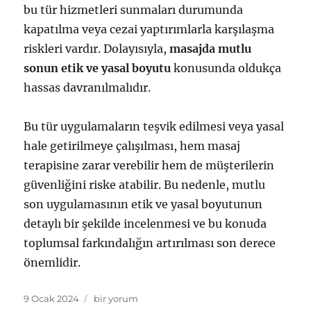
bu tür hizmetleri sunmaları durumunda
kapatılma veya cezai yaptırımlarla karşılaşma
riskleri vardır. Dolayısıyla,
masajda mutlu
sonun etik ve yasal boyutu
konusunda oldukça
hassas davranılmalıdır.
Bu tür uygulamaların teşvik edilmesi veya yasal
hale getirilmeye çalışılması, hem masaj
terapisine zarar verebilir hem de müşterilerin
güvenliğini riske atabilir. Bu nedenle, mutlu
son uygulamasının etik ve yasal boyutunun
detaylı bir şekilde incelenmesi ve bu konuda
toplumsal farkındalığın artırılması son derece
önemlidir.
Yayın
Masajın
9 Ocak 2024
bir yorum