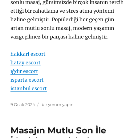
sonlu masaj, günümüzde birçok insanın tercih
ettiği bir rahatlama ve stres atma yöntemi
haline gelmiştir. Popülerliği her geçen gün
artan mutlu sonlu masaj, modern yaşamın
vazgeçilmez bir parçası haline gelmiştir.
hakkari escort
hatay escort
ığdır escort
ısparta escort
istanbul escort
Yayın
Masajın
9 Ocak 2024
bir yorum yapın
tarihi
Mutlu
Son
İle
Masajın Mutlu Son İle
İlişkisi
Nasıl