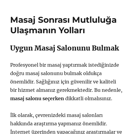
tarihi
Mutlu
Son
İle
Masaj Sonrası Mutluluğa
İlişkisi
ve
Ulaşmanın Yolları
Gelişimi
için
Uygun Masaj Salonunu Bulmak
Profesyonel bir masaj yaptırmak istediğinizde
doğru masaj salonunu bulmak oldukça
önemlidir. Sağlığınız için güvenilir ve kaliteli
bir hizmet almanız gerekmektedir. Bu nedenle,
masaj salonu seçerken
dikkatli olmalısınız.
İlk olarak, çevrenizdeki masaj salonları
hakkında araştırma yapmanız önemlidir.
İnternet üzerinden yapacağınız araştırmalar ve